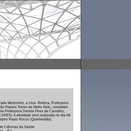
rade Medronho, a Vice- Reitora, Professora
João Ramos Torres de Mello Neto, convidam
ela Professora Denise Pires de Carvalho,
APES). A atividade será realizada no dia 08
odolpho Paulo Rocco (Quinhentão).
 de Ciências da Saúde