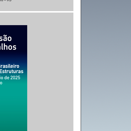
ro – RJ